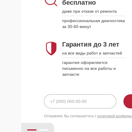
бесплатно
наши курьеры приедут в удобное
для вас время и привезут
даже при отказе от ремонта
устройство обратно, когда оно
будет готово
профессиональная диагностика
за 30-60 минут
Гарантия до 3 лет
Гарантия до 3 лет
на все виды работ и запчастей
на все виды работ и запчастей
гарантия оформляется письменно
гарантия оформляется
на все работы и запчасти
письменно на все работы и
запчасти
политикой конфиде
Отправляя, Вы соглашаетесь с
политикой конфиде