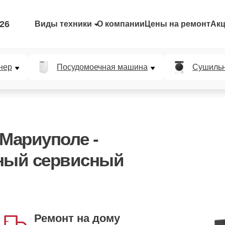
-26
Виды техники
О компании
Цены на ремонт
Ак
нер
Посудомоечная машина
Сушиль
 Мариуполе -
ный сервисный
Запись на удобное
время
Ремонт на дому
вы выбираете - мы