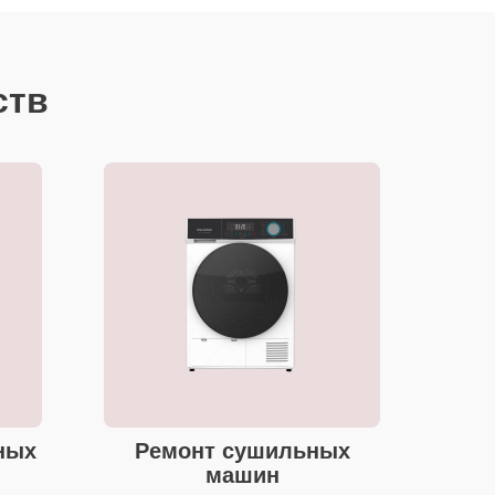
ств
ных
Ремонт сушильных
машин